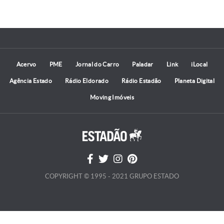
Acervo
PME
Jornal do Carro
Paladar
Link
iLocal
Agência Estado
Rádio Eldorado
Rádio Estadão
Planeta Digital
Moving Imóveis
COPYRIGHT © 1995 - 2021 GRUPO ESTADO