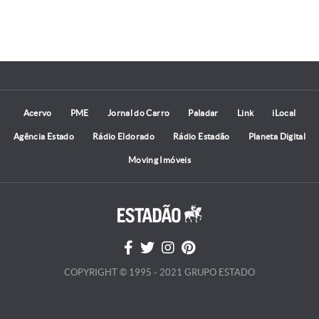
Acervo
PME
Jornal do Carro
Paladar
Link
iLocal
Agência Estado
Rádio Eldorado
Rádio Estadão
Planeta Digital
Moving Imóveis
COPYRIGHT © 1995 - 2021 GRUPO ESTADO