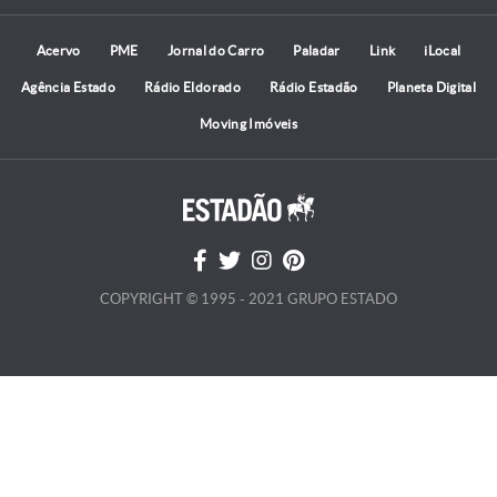
Acervo
PME
Jornal do Carro
Paladar
Link
iLocal
Agência Estado
Rádio Eldorado
Rádio Estadão
Planeta Digital
Moving Imóveis
COPYRIGHT © 1995 - 2021 GRUPO ESTADO