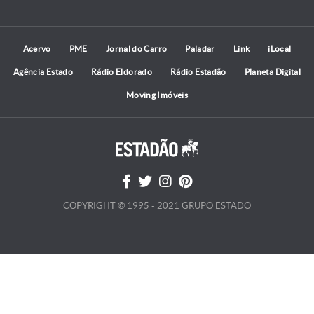
Acervo
PME
Jornal do Carro
Paladar
Link
iLocal
Agência Estado
Rádio Eldorado
Rádio Estadão
Planeta Digital
Moving Imóveis
COPYRIGHT © 1995 - 2021 GRUPO ESTADO