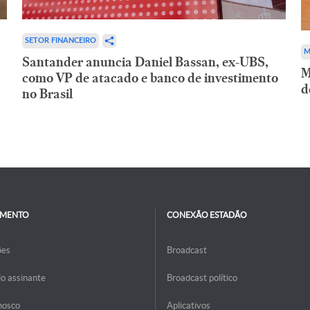
SETOR FINANCEIRO
M
Santander anuncia Daniel Bassan, ex-UBS,
M
como VP de atacado e banco de investimento
d
no Brasil
IMENTO
CONEXÃO ESTADÃO
ões
Broadcast
do assinante
Broadcast político
nosco
Aplicativos