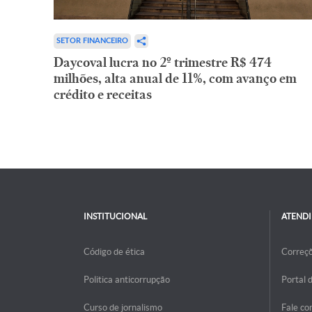
SETOR FINANCEIRO
Daycoval lucra no 2º trimestre R$ 474
milhões, alta anual de 11%, com avanço em
crédito e receitas
INSTITUCIONAL
ATEND
Código de ética
Correç
Politica anticorrupção
Portal 
Curso de jornalismo
Fale co