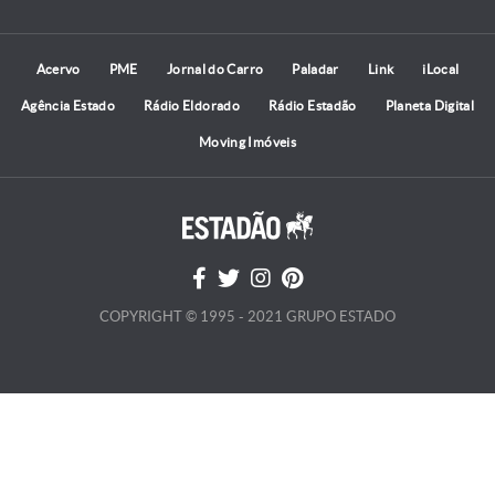
Acervo
PME
Jornal do Carro
Paladar
Link
iLocal
Agência Estado
Rádio Eldorado
Rádio Estadão
Planeta Digital
Moving Imóveis
COPYRIGHT © 1995 - 2021 GRUPO ESTADO