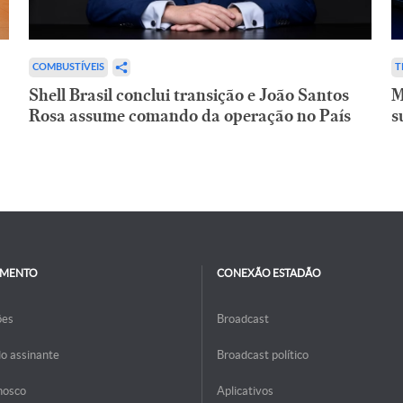
COMBUSTÍVEIS
T
Shell Brasil conclui transição e João Santos
M
Rosa assume comando da operação no País
s
IMENTO
CONEXÃO ESTADÃO
ões
Broadcast
do assinante
Broadcast político
nosco
Aplicativos