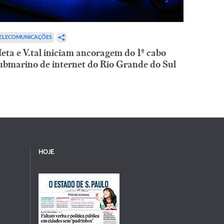
ELECOMUNICAÇÕES
eta e V.tal iniciam ancoragem do 1º cabo
ubmarino de internet do Rio Grande do Sul
HOJE