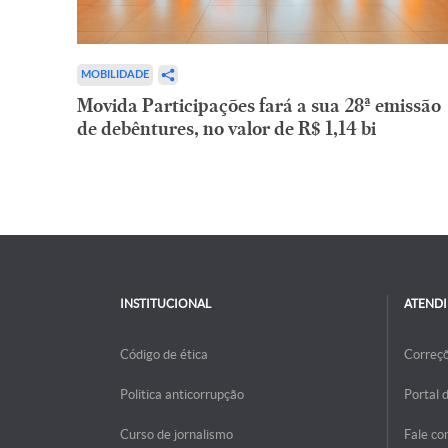
MOBILIDADE
Movida Participações fará a sua 28ª emissão
de debêntures, no valor de R$ 1,14 bi
INSTITUCIONAL
ATEND
Código de ética
Correç
Politica anticorrupção
Portal 
Curso de jornalismo
Fale co