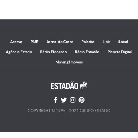
Acervo
PME
Jornal do Carro
Paladar
Link
iLocal
Agência Estado
Rádio Eldorado
Rádio Estadão
Planeta Digital
Moving Imóveis
COPYRIGHT © 1995 - 2021 GRUPO ESTADO