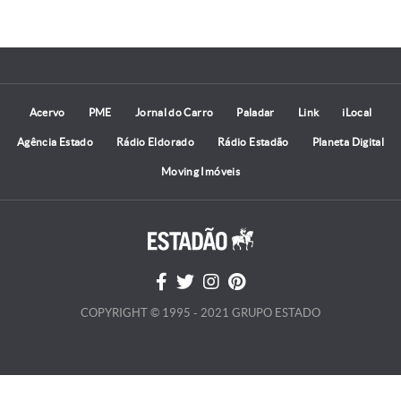
Acervo
PME
Jornal do Carro
Paladar
Link
iLocal
Agência Estado
Rádio Eldorado
Rádio Estadão
Planeta Digital
Moving Imóveis
COPYRIGHT © 1995 - 2021 GRUPO ESTADO