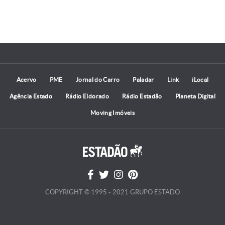
Acervo
PME
Jornal do Carro
Paladar
Link
iLocal
Agência Estado
Rádio Eldorado
Rádio Estadão
Planeta Digital
Moving Imóveis
COPYRIGHT © 1995 - 2021 GRUPO ESTADO