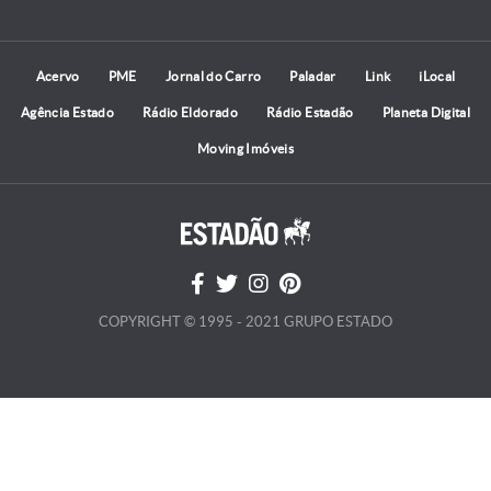
Acervo
PME
Jornal do Carro
Paladar
Link
iLocal
Agência Estado
Rádio Eldorado
Rádio Estadão
Planeta Digital
Moving Imóveis
COPYRIGHT © 1995 - 2021 GRUPO ESTADO