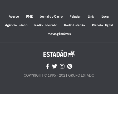
Acervo
PME
Jornal do Carro
Paladar
Link
iLocal
Agência Estado
Rádio Eldorado
Rádio Estadão
Planeta Digital
Moving Imóveis
COPYRIGHT © 1995 - 2021 GRUPO ESTADO