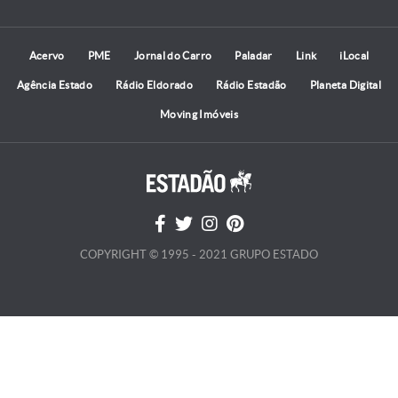
Acervo
PME
Jornal do Carro
Paladar
Link
iLocal
Agência Estado
Rádio Eldorado
Rádio Estadão
Planeta Digital
Moving Imóveis
COPYRIGHT © 1995 - 2021 GRUPO ESTADO