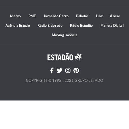
Acervo
PME
Jornal do Carro
Paladar
Link
iLocal
Agência Estado
Rádio Eldorado
Rádio Estadão
Planeta Digital
Moving Imóveis
COPYRIGHT © 1995 - 2021 GRUPO ESTADO