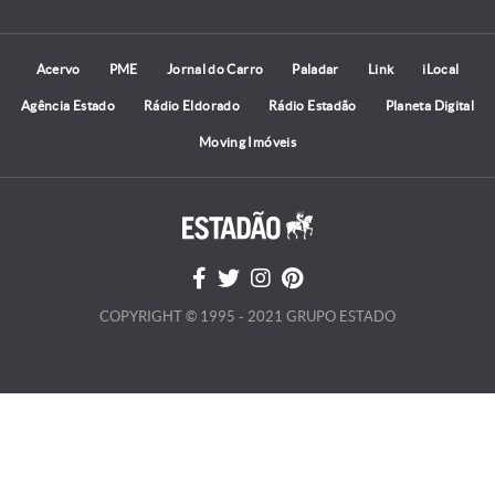
Acervo
PME
Jornal do Carro
Paladar
Link
iLocal
Agência Estado
Rádio Eldorado
Rádio Estadão
Planeta Digital
Moving Imóveis
COPYRIGHT © 1995 - 2021 GRUPO ESTADO