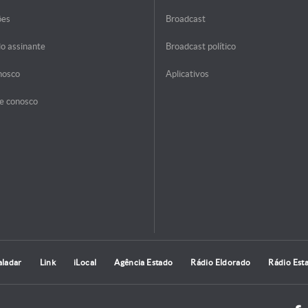
ões
Broadcast
do assinante
Broadcast político
nosco
Aplicativos
e conosco
aladar
Link
iLocal
Agência Estado
Rádio Eldorado
Rádio Est