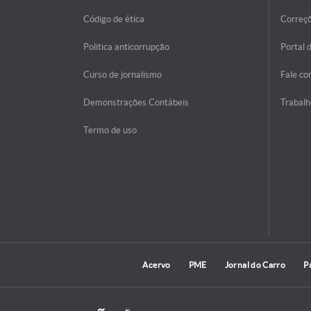
Código de ética
Correç
Politica anticorrupção
Portal 
Curso de jornalismo
Fale co
Demonstrações Contábeis
Trabalh
Termo de uso
Acervo
PME
Jornal do Carro
P