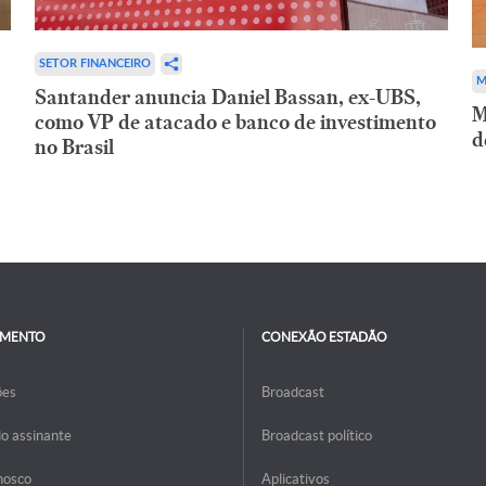
SETOR FINANCEIRO
M
Santander anuncia Daniel Bassan, ex-UBS,
M
como VP de atacado e banco de investimento
d
no Brasil
IMENTO
CONEXÃO ESTADÃO
ões
Broadcast
do assinante
Broadcast político
nosco
Aplicativos