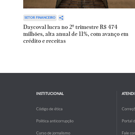
SETOR FINANCEIRO
Daycoval lucra no 2º trimestre R$ 474
milhões, alta anual de 11%, com avanço em
crédito e receitas
INSTITUCIONAL
ATEND
Código de ética
Correç
Politica anticorrupção
Portal 
Curso de jornalismo
Fale co