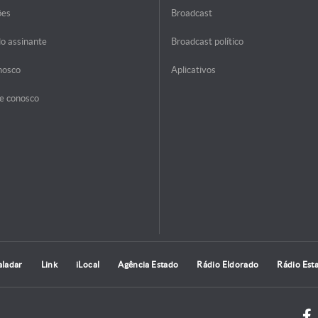
ões
Broadcast
do assinante
Broadcast político
nosco
Aplicativos
e conosco
aladar
Link
iLocal
Agência Estado
Rádio Eldorado
Rádio Est