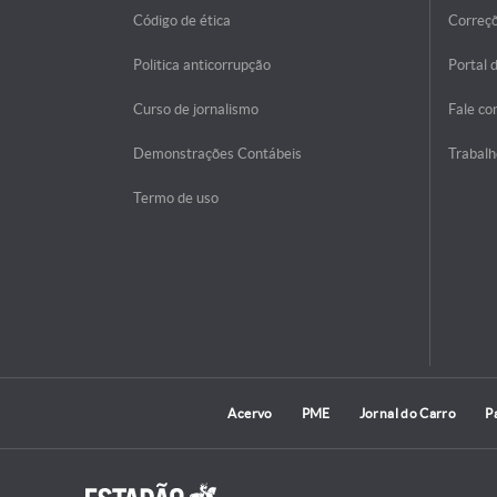
Código de ética
Correç
Politica anticorrupção
Portal 
Curso de jornalismo
Fale co
Demonstrações Contábeis
Trabalh
Termo de uso
Acervo
PME
Jornal do Carro
P