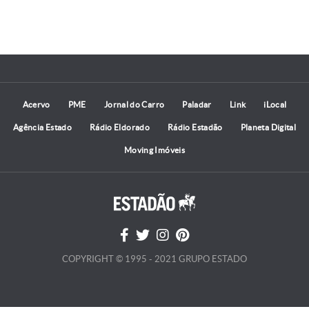
Acervo
PME
Jornal do Carro
Paladar
Link
iLocal
Agência Estado
Rádio Eldorado
Rádio Estadão
Planeta Digital
Moving Imóveis
COPYRIGHT © 1995 - 2021 GRUPO ESTADO