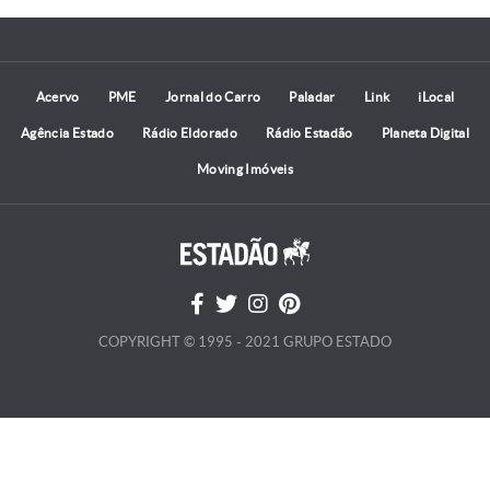
Acervo
PME
Jornal do Carro
Paladar
Link
iLocal
Agência Estado
Rádio Eldorado
Rádio Estadão
Planeta Digital
Moving Imóveis
COPYRIGHT © 1995 - 2021 GRUPO ESTADO