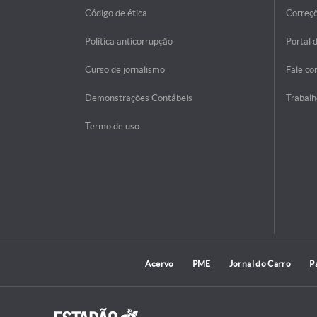
Código de ética
Correç
Politica anticorrupção
Portal 
Curso de jornalismo
Fale co
Demonstrações Contábeis
Trabalh
Termo de uso
Acervo
PME
Jornal do Carro
P