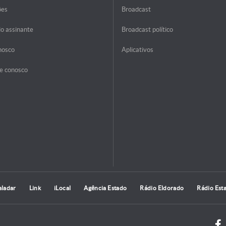
ões
Broadcast
do assinante
Broadcast político
nosco
Aplicativos
e conosco
aladar
Link
iLocal
Agência Estado
Rádio Eldorado
Rádio Est