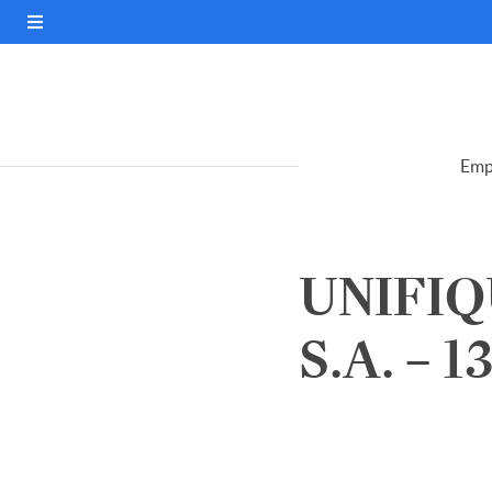
Emp
UNIFI
S.A. – 1