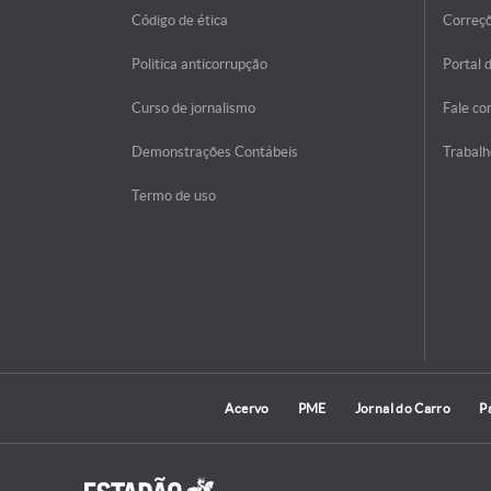
Código de ética
Correç
Politica anticorrupção
Portal 
Curso de jornalismo
Fale co
Demonstrações Contábeis
Trabalh
Termo de uso
Acervo
PME
Jornal do Carro
P