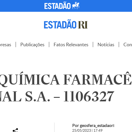
resas
Publicações
Fatos Relevantes
Notícias
Con
 QUÍMICA FARMAC
L S.A. – 1106327
Por geosfera_estadaori
25/05/2023 | 17:49