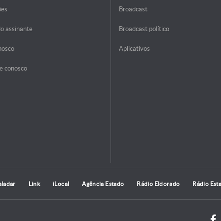
ões
Broadcast
do assinante
Broadcast político
nosco
Aplicativos
e conosco
aladar
Link
iLocal
Agência Estado
Rádio Eldorado
Rádio Est