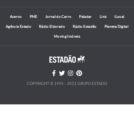
Acervo
PME
Jornal do Carro
Paladar
Link
iLocal
Agência Estado
Rádio Eldorado
Rádio Estadão
Planeta Digital
Moving Imóveis
COPYRIGHT © 1995 - 2021 GRUPO ESTADO