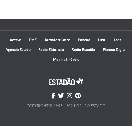
Acervo
PME
Jornal do Carro
Paladar
Link
iLocal
Agência Estado
Rádio Eldorado
Rádio Estadão
Planeta Digital
Moving Imóveis
COPYRIGHT © 1995 - 2021 GRUPO ESTADO