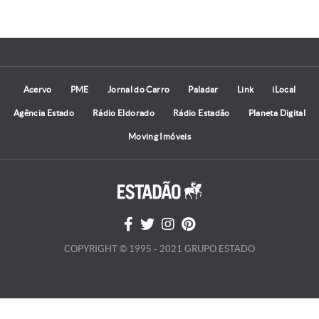
Acervo
PME
Jornal do Carro
Paladar
Link
iLocal
Agência Estado
Rádio Eldorado
Rádio Estadão
Planeta Digital
Moving Imóveis
COPYRIGHT © 1995 - 2021 GRUPO ESTADO