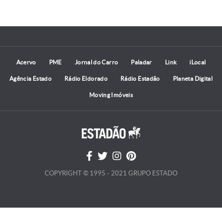
Acervo
PME
Jornal do Carro
Paladar
Link
iLocal
Agência Estado
Rádio Eldorado
Rádio Estadão
Planeta Digital
Moving Imóveis
COPYRIGHT © 1995 - 2021 GRUPO ESTADO