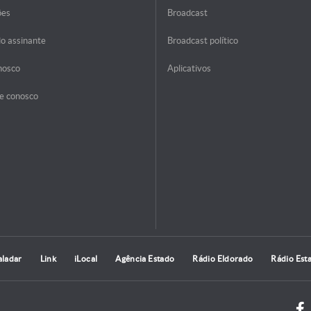
ões
Broadcast
do assinante
Broadcast político
nosco
Aplicativos
e conosco
aladar
Link
iLocal
Agência Estado
Rádio Eldorado
Rádio Est