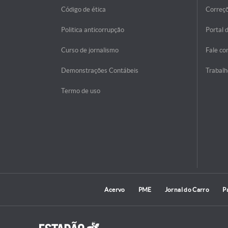
Código de ética
Correç
Politica anticorrupção
Portal 
Curso de jornalismo
Fale co
Demonstrações Contábeis
Trabalh
Termo de uso
Acervo
PME
Jornal do Carro
P