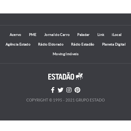
Acervo
PME
Jornal do Carro
Paladar
Link
iLocal
Agência Estado
Rádio Eldorado
Rádio Estadão
Planeta Digital
Moving Imóveis
COPYRIGHT © 1995 - 2021 GRUPO ESTADO