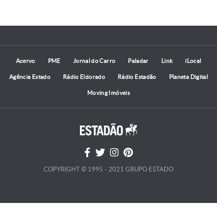
Acervo
PME
Jornal do Carro
Paladar
Link
iLocal
Agência Estado
Rádio Eldorado
Rádio Estadão
Planeta Digital
Moving Imóveis
COPYRIGHT © 1995 - 2021 GRUPO ESTADO