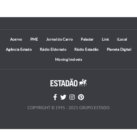
Acervo
PME
Jornal do Carro
Paladar
Link
iLocal
Agência Estado
Rádio Eldorado
Rádio Estadão
Planeta Digital
Moving Imóveis
COPYRIGHT © 1995 - 2021 GRUPO ESTADO