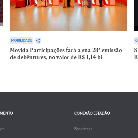
C
MOBILIDADE
S
Movida Participações fará a sua 28ª emissão
R
de debêntures, no valor de R$ 1,14 bi
IMENTO
CONEXÃO ESTADÃO
ões
Broadcast