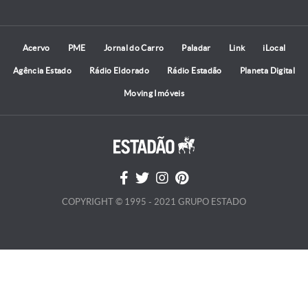
Acervo
PME
Jornal do Carro
Paladar
Link
iLocal
Agência Estado
Rádio Eldorado
Rádio Estadão
Planeta Digital
Moving Imóveis
COPYRIGHT © 1995 - 2021 GRUPO ESTADO