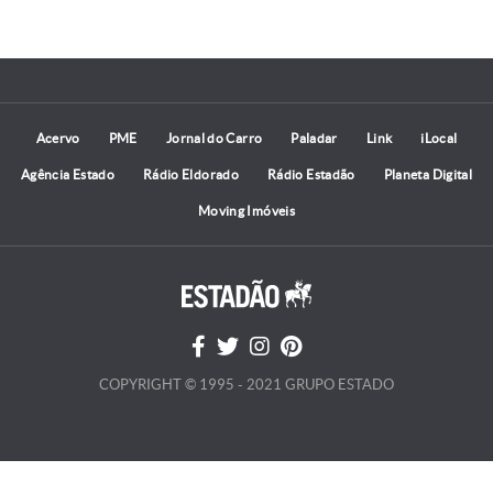
Acervo
PME
Jornal do Carro
Paladar
Link
iLocal
Agência Estado
Rádio Eldorado
Rádio Estadão
Planeta Digital
Moving Imóveis
COPYRIGHT © 1995 - 2021 GRUPO ESTADO