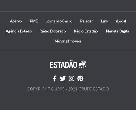
Acervo
PME
Jornal do Carro
Paladar
Link
iLocal
Agência Estado
Rádio Eldorado
Rádio Estadão
Planeta Digital
Moving Imóveis
COPYRIGHT © 1995 - 2021 GRUPO ESTADO