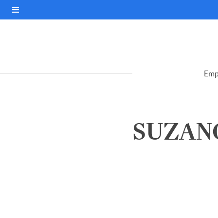
Emp
SUZANO 