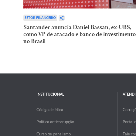
SETOR FINANCEIRO
Santander anuncia Daniel Bassan, ex-UBS,
como VP de atacado e banco de investimento
no Brasil
INSTITUCIONAL
ATEND
Código de ética
Correç
Politica anticorrupção
Portal 
Curso de jornalismo
Fale co