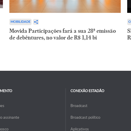
C
MOBILIDADE
S
Movida Participações fará a sua 28ª emissão
R
de debêntures, no valor de R$ 1,14 bi
IMENTO
CONEXÃO ESTADÃO
ões
Broadcast
do assinante
Broadcast político
nosco
Aplicativos