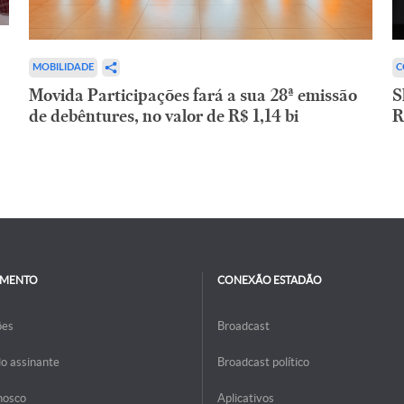
C
MOBILIDADE
S
Movida Participações fará a sua 28ª emissão
R
de debêntures, no valor de R$ 1,14 bi
IMENTO
CONEXÃO ESTADÃO
ões
Broadcast
do assinante
Broadcast político
nosco
Aplicativos