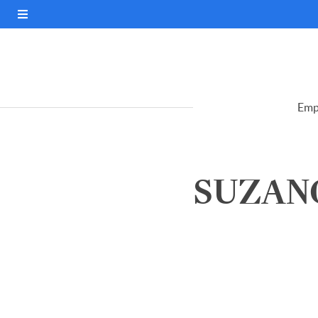
Emp
SUZANO 