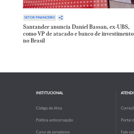
SETOR FINANCEIRO
Santander anuncia Daniel Bassan, ex-UBS,
como VP de atacado e banco de investimento
no Brasil
INSTITUCIONAL
ATEND
Código de ética
Correç
Politica anticorrupção
Portal 
Curso de jornalismo
Fale co