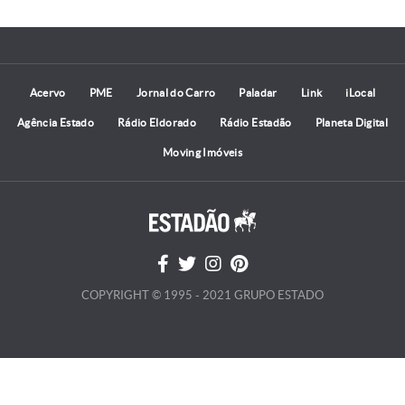
Acervo
PME
Jornal do Carro
Paladar
Link
iLocal
Agência Estado
Rádio Eldorado
Rádio Estadão
Planeta Digital
Moving Imóveis
COPYRIGHT © 1995 - 2021 GRUPO ESTADO