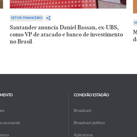
SETOR FINANCEIRO
M
Santander anuncia Daniel Bassan, ex-UBS,
M
como VP de atacado e banco de investimento
d
no Brasil
IMENTO
CONEXÃO ESTADÃO
ões
Broadcast
do assinante
Broadcast político
nosco
Aplicativos