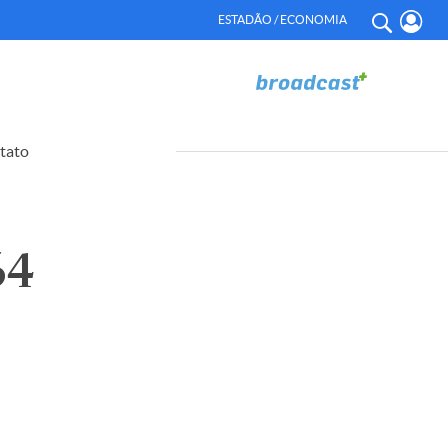
ESTADÃO / ECONOMIA
tato
64