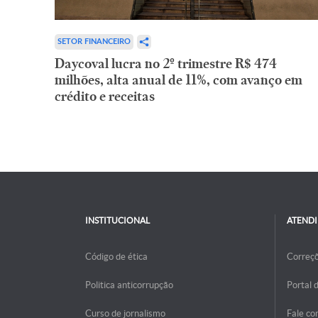
SETOR FINANCEIRO
Daycoval lucra no 2º trimestre R$ 474
milhões, alta anual de 11%, com avanço em
crédito e receitas
INSTITUCIONAL
ATEND
Código de ética
Correç
Politica anticorrupção
Portal 
Curso de jornalismo
Fale co