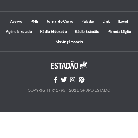
Acervo
PME
Jornal do Carro
Paladar
Link
iLocal
Agência Estado
Rádio Eldorado
Rádio Estadão
Planeta Digital
Moving Imóveis
COPYRIGHT © 1995 - 2021 GRUPO ESTADO