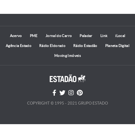
Acervo
PME
Jornal do Carro
Paladar
Link
iLocal
Agência Estado
Rádio Eldorado
Rádio Estadão
Planeta Digital
Moving Imóveis
COPYRIGHT © 1995 - 2021 GRUPO ESTADO