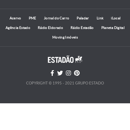
Acervo
PME
Jornal do Carro
Paladar
Link
iLocal
Agência Estado
Rádio Eldorado
Rádio Estadão
Planeta Digital
Moving Imóveis
COPYRIGHT © 1995 - 2021 GRUPO ESTADO