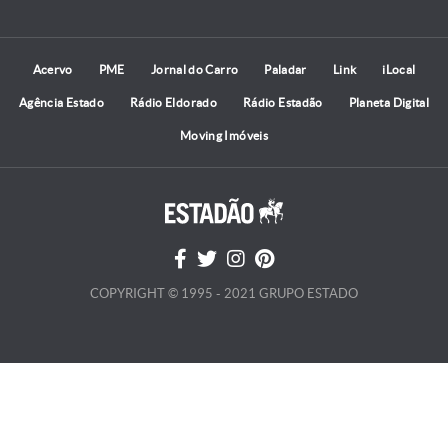
Acervo
PME
Jornal do Carro
Paladar
Link
iLocal
Agência Estado
Rádio Eldorado
Rádio Estadão
Planeta Digital
Moving Imóveis
COPYRIGHT © 1995 - 2021 GRUPO ESTADO