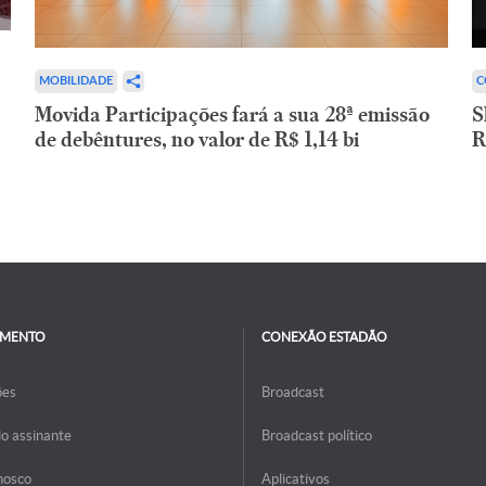
C
MOBILIDADE
S
Movida Participações fará a sua 28ª emissão
R
de debêntures, no valor de R$ 1,14 bi
IMENTO
CONEXÃO ESTADÃO
ões
Broadcast
do assinante
Broadcast político
nosco
Aplicativos