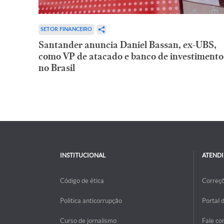
SETOR FINANCEIRO
Santander anuncia Daniel Bassan, ex-UBS,
como VP de atacado e banco de investimento
no Brasil
INSTITUCIONAL
ATEND
Código de ética
Correç
Politica anticorrupção
Portal 
Curso de jornalismo
Fale co