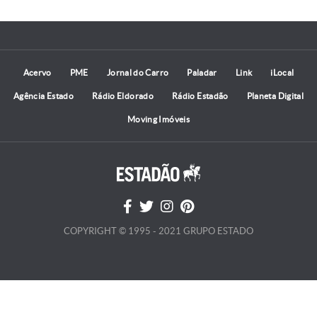
Acervo
PME
Jornal do Carro
Paladar
Link
iLocal
Agência Estado
Rádio Eldorado
Rádio Estadão
Planeta Digital
Moving Imóveis
COPYRIGHT © 1995 - 2021 GRUPO ESTADO