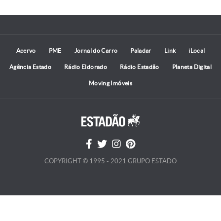
Acervo
PME
Jornal do Carro
Paladar
Link
iLocal
Agência Estado
Rádio Eldorado
Rádio Estadão
Planeta Digital
Moving Imóveis
COPYRIGHT © 1995 - 2021 GRUPO ESTADO