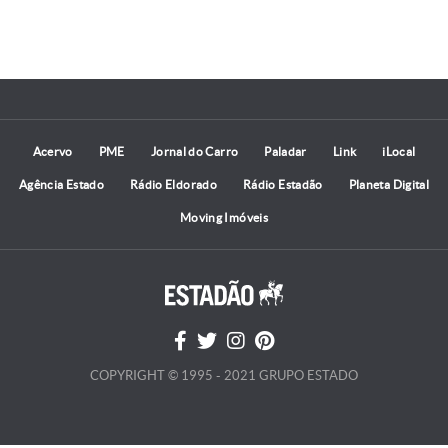
Acervo
PME
Jornal do Carro
Paladar
Link
iLocal
Agência Estado
Rádio Eldorado
Rádio Estadão
Planeta Digital
Moving Imóveis
COPYRIGHT © 1995 - 2021 GRUPO ESTADO