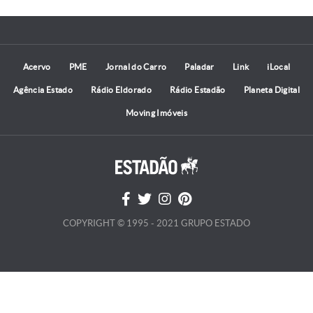
Acervo
PME
Jornal do Carro
Paladar
Link
iLocal
Agência Estado
Rádio Eldorado
Rádio Estadão
Planeta Digital
Moving Imóveis
COPYRIGHT © 1995 - 2021 GRUPO ESTADO