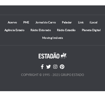
Acervo
PME
Jornal do Carro
Paladar
Link
iLocal
Agência Estado
Rádio Eldorado
Rádio Estadão
Planeta Digital
Moving Imóveis
COPYRIGHT © 1995 - 2021 GRUPO ESTADO