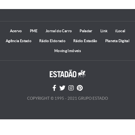
Acervo
PME
Jornal do Carro
Paladar
Link
iLocal
Agência Estado
Rádio Eldorado
Rádio Estadão
Planeta Digital
Moving Imóveis
COPYRIGHT © 1995 - 2021 GRUPO ESTADO