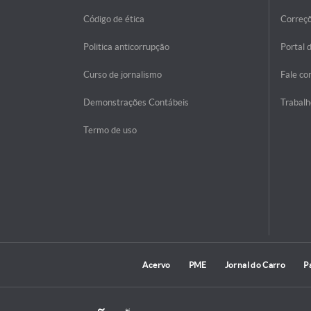
Código de ética
Correç
Politica anticorrupção
Portal 
Curso de jornalismo
Fale co
Demonstrações Contábeis
Trabalh
Termo de uso
Acervo
PME
Jornal do Carro
P