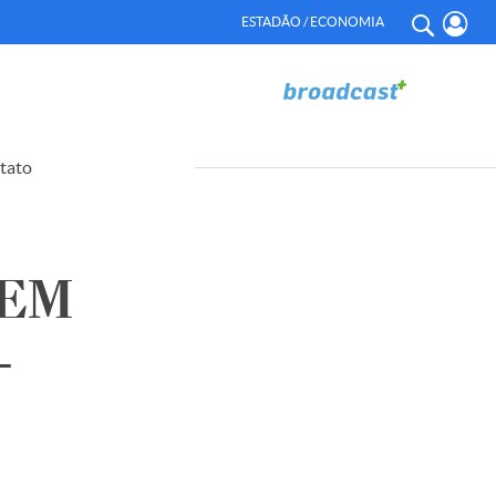
ESTADÃO / ECONOMIA
tato
 EM
–