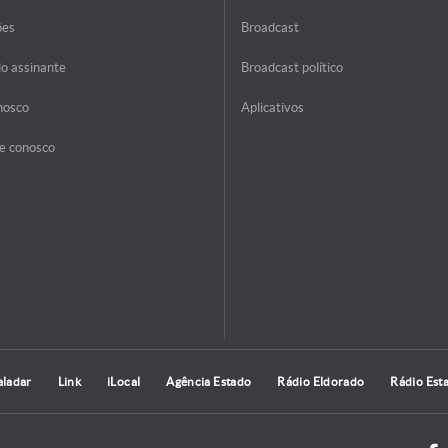
ões
Broadcast
do assinante
Broadcast político
nosco
Aplicativos
e conosco
aladar
Link
iLocal
Agência Estado
Rádio Eldorado
Rádio Est