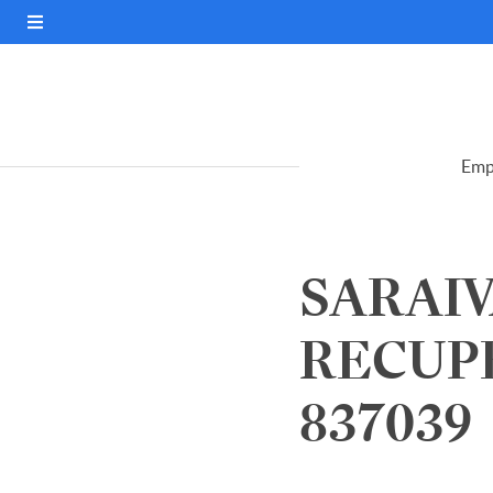
Emp
SARAIV
RECUPE
837039